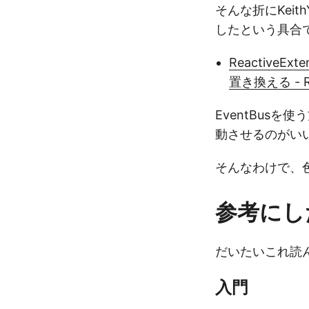
そんな折にKeit
したという具合
ReactiveExt
置き換える - RxJa
EventBusを
動させるのがい
そんなわけで、
参考にし
だいたいこれ読
入門