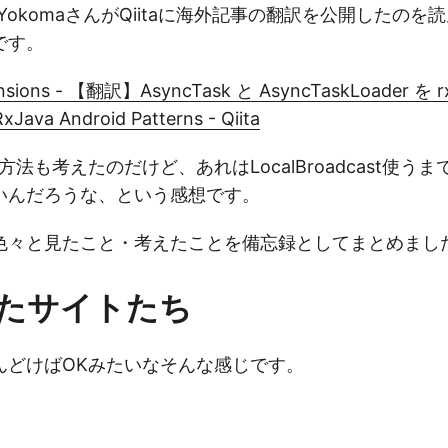
hYokomaさんがQiitaに海外記事の翻訳を公開したの
です。
ensions - 【翻訳】AsyncTask と AsyncTaskLoader を r
va Android Patterns - Qiita
使う方法も考えたのだけど、あれはLocalBroadcast使
いんだろうな、という感想です。
色々と見たこと・考えたことを備忘録としてまとめまし
たサイトたち
んどけばOKみたいなそんな感じです。