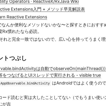
ility Operators · ReactiveX/RxJava Wiki
Reactive Extensions入門 + メソッド早見解説表
n Reactive Extensions
blesでなんか便利なメソッドないかな〜と探すときにおす
度Rx慣れたなら必読。
aのそれと完全一致ではないので、広い心を持ってうまく
ントつぶし
ervable.bindActivityは自動でobserveOn(mainThre
をつなげるとUIスレッドで実行される - visible true
はAndroidではよく使う
AppObservable.bindActivity
コード読むと実は大したことしてない（でもうまい使い
むが吉