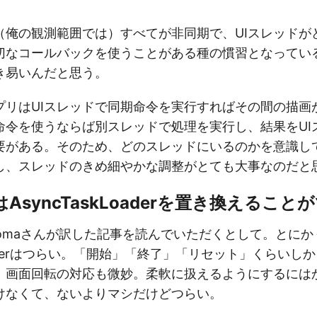
ptでは（俺の観測範囲では）すべてが非同期で、UIスレッド
なコールバックを使うことがある種の慣習となっているので
き易いんだと思う。
プリはUIスレッドで同期命令を実行すればその間の描画
命令を使うならば別スレッドで処理を実行し、結果をUI
要がある。そのため、どのスレッドにいるのかを意識し
し、スレッドのきめ細やかな調整がとても大事なのだと
idはAsyncTaskLoaderを置き換えるこ
Yokomaさんが訳した記事を読んでいただくとして。とにか
kLoaderはつらい。「開始」「終了」「リセット」くらい
、画面回転の対応も微妙。柔軟に扱えるようにするには
けなくて、ないよりマシだけどつらい。