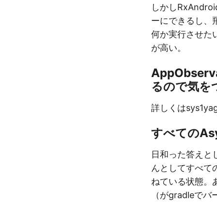
しかしRxAndr
ーにできるし、飛
何か実行させた
が高い。
AppObserv
るので気を
詳しくはsys1y
すべてのAsy
日和った答えとし
んとしてすべて
ねている状態。あ
（がgradle