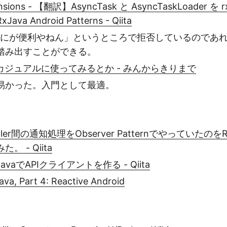
ensions - 【翻訳】AsyncTask と AsyncTaskLoader を r
va Android Patterns - Qiita
a？なにが便利やねん」というところで拒否しているのであ
踏み出すことができる。
idをカジュアルに使ってみるとか - みんからきりまで
易かった。入門として最適。
toller間の通知処理をObserver Patternでやっていたのを
 - Qiita
RxJavaでAPIクライアントを作る - Qiita
va, Part 4: Reactive Android