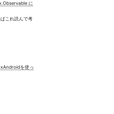
x.Observable に
ればこれ読んで考
RxAndroidを使っ