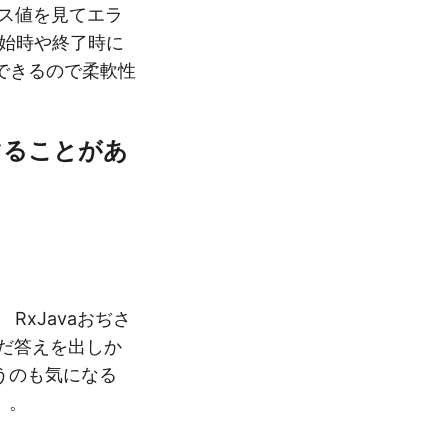
ポンス値を見てエラ
開始時や終了時に
できるので柔軟性
 はハマることがあ
xJavaおぢさ
だ答えを出しか
いうのも気になる
）。