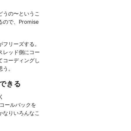
がどうの〜というこ
、Promise
がフリーズする。
スレッド側にコー
てコーディングし
思う。
とができる
く
しかコールバックを
かなりいろんなこ