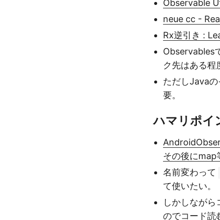
Observable Ut
neue cc - 
Rx逆引き : Lear
Observa
ク先はある程
ただしJav
要。
ハマリポイ
AndroidObs
その後にmap等
名前変わって
て使いたい。
しかしながら
のでコード読