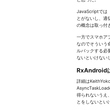
JavaScri
とがないし、適切
の概念は取っ付
一方でスマホア
なのでそういう
ルバックする必
ないといけない
RxAndro
詳細はKeith
AsyncTas
得られないうえ
とをしないとい