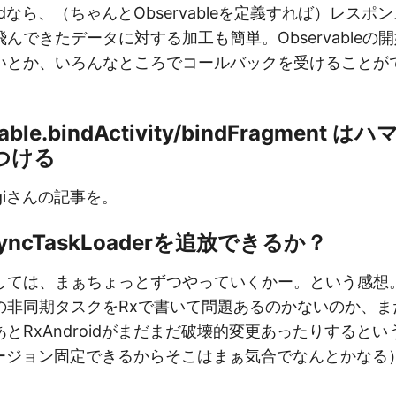
oidなら、（ちゃんとObservableを定義すれば）レス
んできたデータに対する加工も簡単。Observableの
いとか、いろんなところでコールバックを受けることが
able.bindActivity/bindFragment
つける
agiさんの記事を。
ncTaskLoaderを追放できるか？
ては、まぁちょっとずつやっていくかー。という感想。 R
の非同期タスクをRxで書いて問題あるのかないのか、ま
とRxAndroidがまだまだ破壊的変更あったりすると
でバージョン固定できるからそこはまぁ気合でなんとかなる