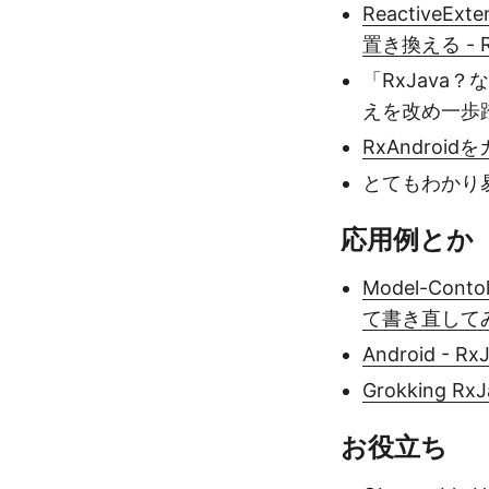
ReactiveExt
置き換える - RxJa
「RxJav
えを改め一歩
RxAndro
とてもわかり
応用例とか
Model-Con
て書き直してみた。
Android - 
Grokking RxJa
お役立ち