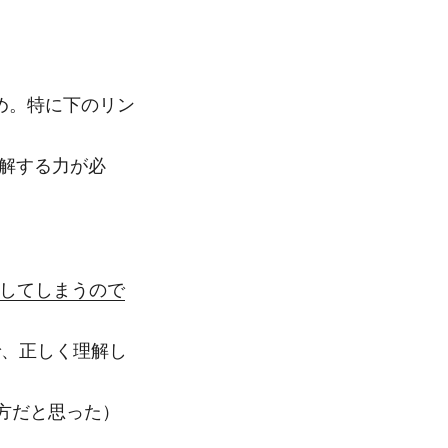
すめ。特に下のリン
理解する力が必
ad())してしまうので
ので、正しく理解し
方だと思った）