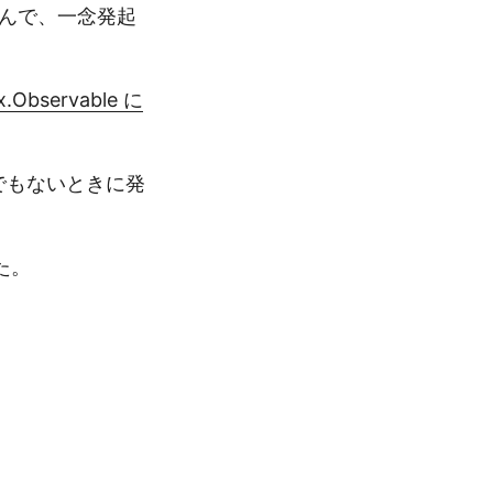
を読んで、一念発起
x.Observable に
うまでもないときに発
た。