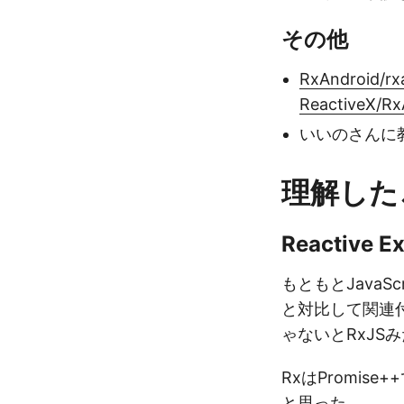
その他
RxAndroid/rxa
ReactiveX/Rx
いいのさんに
理解した
Reactive
もともとJavaSc
と対比して関連付け
ゃないとRxJ
RxはPromis
と思った。