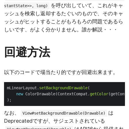
を呼び出していて、これがキャ
stantState>>, long)
ッシュを検索し返却するたぐいのもので、そのキャ
ッシュがヒットすることがもろもろの問題であるら
しいです、がよく分かりません。誰か解説・・・
回避方法
以下のコードで場当たり的ですが回避出来ます。
mLinearLayout.
setBackgroundDrawable
new
 ColorDrawable(ContextCompat.
getColor
(getConte
なお、
は
View#setBackgroundDrawable(Drawable)
Deprecatedですが、サジェストされている
はAPI16から提供され