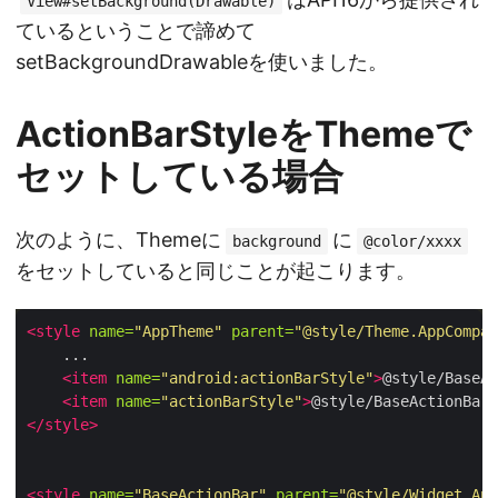
View#setBackground(Drawable)
ているということで諦めて
setBackgroundDrawableを使いました。
ActionBarStyleをThemeで
セットしている場合
次のように、Themeに
に
background
@color/xxxx
をセットしていると同じことが起こります。
<style
name=
"AppTheme"
parent=
"@style/Theme.AppCompat
<item
name=
"android:actionBarStyle"
>
@style/BaseAc
<item
name=
"actionBarStyle"
>
@style/BaseActionBar
<
</style>
<style
name=
"BaseActionBar"
parent=
"@style/Widget.App