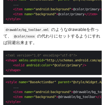
<item
name=
"android:background"
>
@color/primary
</i
<item
name=
"background"
>
@color/primary
</item>
</style>
のようなdrawableを作っ
drawable/bg_toolbar.xml
て、
の代わりにセットするようにすれ
@color/xxxx
ば回避出来ます。
<?xml version="1.0" encoding="utf-8"?>
<shape
xmlns:android=
"http://schemas.android.com/apk/
<solid
android:color=
"@color/primary"
/>
</shape>
<style
name=
"BaseActionBar"
parent=
"@style/Widget.App
<item
name=
"android:background"
>
@drawable/bg_tool
<item
name=
"background"
>
@drawable/bg_toolbar
</ite
</style>