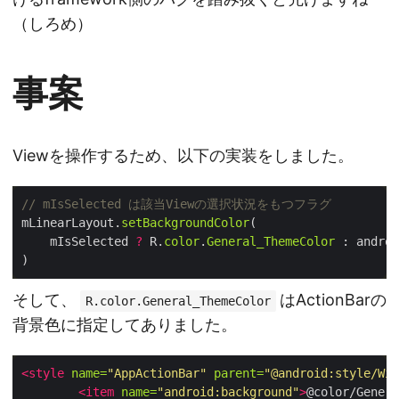
（しろめ）
事案
Viewを操作するため、以下の実装をしました。
// mIsSelected は該当Viewの選択状況をもつフラグ
mLinearLayout.
setBackgroundColor
    mIsSelected 
?
 R.
color
.
General_ThemeColor
 : androi
そして、
はActionBarの
R.color.General_ThemeColor
背景色に指定してありました。
<style
name=
"AppActionBar"
parent=
"@android:style/Wid
<item
name=
"android:background"
>
@color/Genera