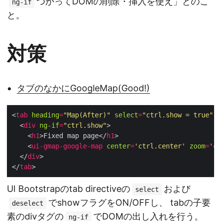
つかってDOMの削除・挿入を使え」とのこ
ng-if
と。
対策
タブのなかにGoogleMap(Good!)
<
tab
heading
=
"Map(After)"
select
=
"ctrl.show = true"
d
  <
div
ng-if
=
"ctrl.show"
    <
h1
>Fixed map page</
h1
    <
ui-gmap-google-map
center
=
'ctrl.center'
zoom
=
'ct
  </
div
</
tab
UI Bootstrapのtab directiveの
および
select
でshowフラグをON/OFFし、 tabの子要
deselect
素のdivタグの
でDOMの出し入れを行う。
ng-if