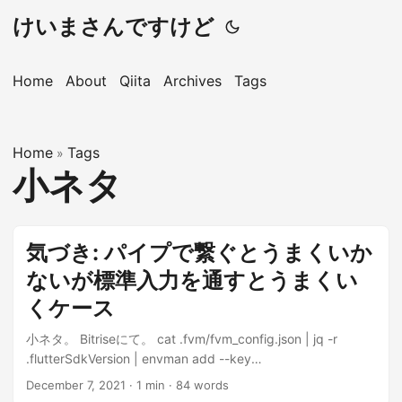
けいまさんですけど
Home
About
Qiita
Archives
Tags
Home
Tags
»
小ネタ
気づき: パイプで繋ぐとうまくいか
ないが標準入力を通すとうまくい
くケース
小ネタ。 Bitriseにて。 cat .fvm/fvm_config.json | jq -r
.flutterSdkVersion | envman add --key
FLUTTER_LOCAL_VERSION これだと
December 7, 2021
·
1 min
·
84 words
$FLUTTER_LOCAL_VERSION に改行が含まれたような挙動を