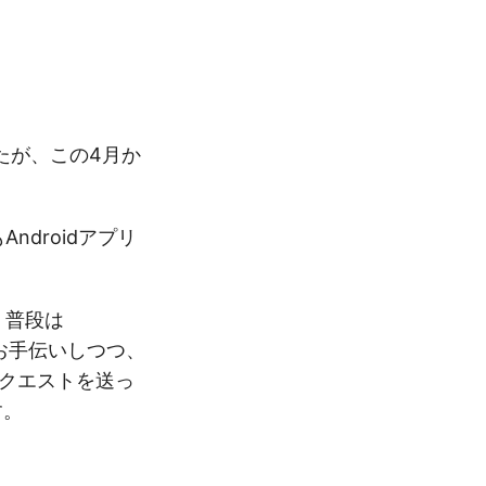
たが、この4月か
ndroidアプリ
、普段は
をお手伝いしつつ、
リクエストを送っ
す。