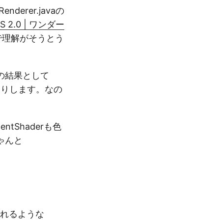
rer.javaの
 2.0 | ワンダー
で理解がそうとう
の結果として
っていたりします。なの
tShaderも色
ゃんと
つ描かれるような