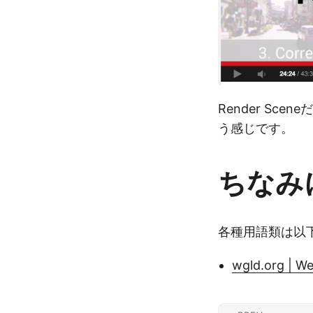
Render Sc
う感じです。
ちなみ
各種用語類は以
wgld.org | W