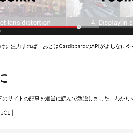
eneだけに注力すれば、あとはCardboardのAPIがよしな
に
下のサイトの記事を適当に読んで勉強しました。わかり
ebGL |