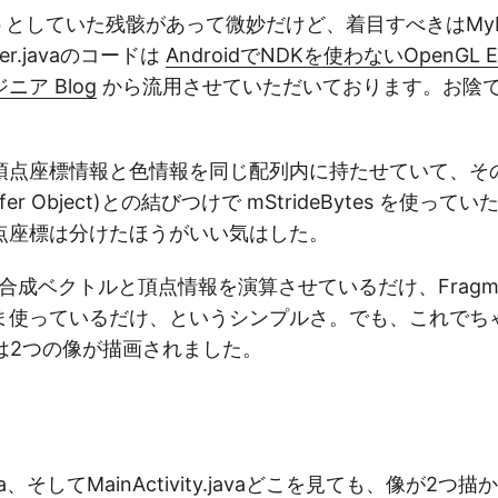
としていた残骸があって微妙だけど、着目すべきはMyRende
rer.javaのコードは
AndroidでNDKを使わないOpenGL ES
ア Blog
から流用させていただいております。お陰
頂点座標情報と色情報を同じ配列内に持たせていて、そ
Buffer Object)との結びつけで mStrideBytes を使
点座標は分けたほうがいい気はした。
derは合成ベクトルと頂点情報を演算させているだけ、Fragmen
ま使っているだけ、というシンプルさ。でも、これでち
上には2つの像が描画されました。
.java、そしてMainActivity.javaどこを見ても、像が2