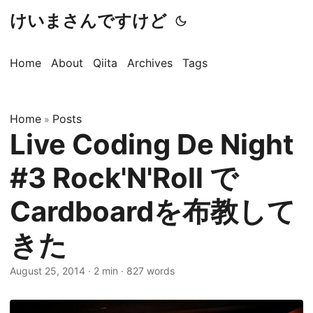
けいまさんですけど
Home
About
Qiita
Archives
Tags
Home
Posts
»
Live Coding De Night
#3 Rock'N'Roll で
Cardboardを布教して
きた
August 25, 2014
·
2 min
·
827 words