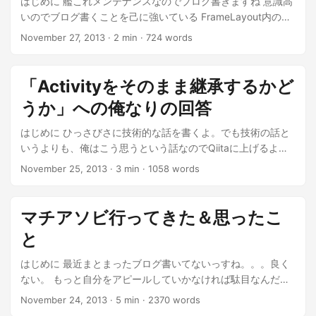
はじめに 艦これメンテナンスなのでブログ書きますね 意識高
いのでブログ書くことを己に強いている FrameLayout内の
ViewがFrameLayoutの外に出ても描画されるようにするには
November 27, 2013
·
2 min
·
724 words
ちょっと意味わからないと思うので図で示します。
@numa08 https://t.co/qNMZRqUkkb
pic.twitter.com/a1FACMN8a8 — 今中幸太 (@pside) 2013,
「Activityをそのまま継承するかど
11月 26 FrameLayoutの中身としてImageViewなりなんなり
うか」への俺なりの回答
が入っている状態でアニメーションなりなんなりをさせて
Layoutの境界線を超える場合、基本的にはLayoutの外にいっ
はじめに ひっさびさに技術的な話を書くよ。でも技術の話と
た領域は描画されないようです。 ...
いうよりも、俺はこう思うという話なのでQiitaに上げるより
はブログに書くことにした次第。 extends Activity OR
November 25, 2013
·
3 min
·
1058 words
extends MyActivity Androidアプリ開発するうえで、以下のよ
うにしてActivityクラスを継承したクラスを作ることは非常に
多いかと思う。 ...
マチアソビ行ってきた＆思ったこ
と
はじめに 最近まとまったブログ書いてないっすね。。。良く
ない。 もっと自分をアピールしていかなければ駄目なんだ
が、リハビリがてらブログを書いてみる。 マチアソビ行って
November 24, 2013
·
5 min
·
2370 words
きた ちょっと特殊な形でマチアソビに参加していた。非常に