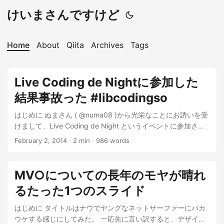
けいまさんですけど
Home
About
Qiita
Archives
Tags
Live Coding de Nightに参加した
結果事故った #libcodingso
はじめに ぬまさん ( @numa08 )から光栄なことにお誘いを受
けまして、Live Coding de Night というイベントに参加させ
て頂きました。 Live Coding de Night Live Coding de Night
February 2, 2014
·
2 min
·
986 words
#libcodingso on Zusaar 僕はAngularJSを使ったライブコー
ディングをすることにしたのですが、非常に残念な感じにな
ってしまったというお話しです。 ...
MV○についての長年のモヤが晴れ
るたった1つのスライド
はじめに タイトルはナウでヤングなネットサーファーにバカ
ウケする感じにしてみた。 一応先に言い訳すると、デザイン