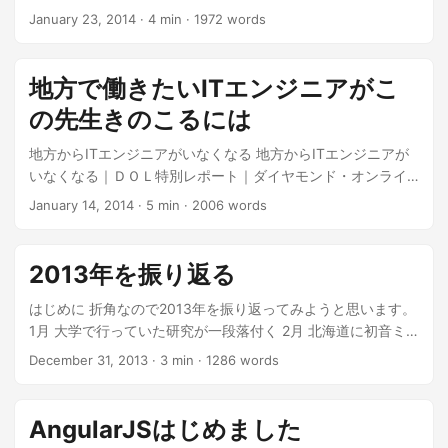
パターンなどのソフトウェア概念については自分の知識がま
January 23, 2014
·
4 min
·
1972 words
だまだ乏しくて学習段階なので、間違ってることがありま
す。そのときはご助言お願いします＞＜； ...
地方で働きたいITエンジニアがこ
の先生きのこるには
地方からITエンジニアがいなくなる 地方からITエンジニアが
いなくなる｜ＤＯＬ特別レポート｜ダイヤモンド・オンライ
ン 地方にITエンジニアは必要か？(長くなったのでその1） -
January 14, 2014
·
5 min
·
2006 words
自営(文筆業)にっき 地方にITエンジニアは必要か？(その2) -
自営(文筆業)にっき 地方にITエンジニアは必要か？(その3) -
自営(文筆業)にっき 地方にITエンジニアは必要か？(その4) -
2013年を振り返る
自営(文筆業)にっき 「地方からITエンジニアがいなくなる」 -
カレーなる辛口Javaな転職日記 地方からITエンジニアが消え
はじめに 折角なので2013年を振り返ってみようと思います。
ていく - あかいまことのブログ 「地方からITエンジニアが消
1月 大学で行っていた研究が一段落付く 2月 北海道に初音ミ
えていく」 - カレーなる辛口Javaな転職日記 一番上の記事を
クのライブ観に行く（ついでに雪祭り見てきた） 卒論も佳境
December 31, 2013
·
3 min
·
1286 words
読んで、「そうだよね地方でITエンジニアとして頑張れれば
という時期に初音ミクのライブのために北海道行きました。
良いよね」という考えをもって、ITエンジニアが地方からい
頭がおかしい。でも非常に満足の旅でした。あと北海道の冬
なくなる（首都圏に集まる）ようになった理由が技術的な教
は本当に死ねる、マジで。 ...
AngularJSはじめました
育指導が充分整っているかどうか（地域的に、社内的に）と