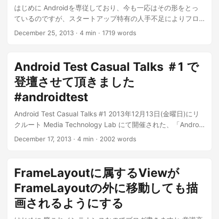
安直に考えていたのですが、色々他の方の感想記事を読むに
はじめに Androidを専従しており、今も一応はその形をとっ
あたり、もっと基礎的なところ（カネの部分）でネックにな
ているのですが、スタートアップ特有の人手不足によりフロ
っていたという感じで、分かるんだけどなー、でもな
ントサイドも着手することにしました。ちなみに既存の管理
December 25, 2013
·
4 min
·
1719 words
ー、、、という感想です。 ...
画面のリプレイス目的です。 ...
Android Test Casual Talks ＃1 で
登壇させて頂きました
#androidtest
Android Test Casual Talks #1 2013年12月13日(金曜日)にリ
クルート Media Technology Lab にて開催された、「Android
Test Casual Talks #1」なるイベントに参加し、登壇させて頂
December 17, 2013
·
4 min
·
2002 words
きました。 ...
FrameLayoutに属するViewが
FrameLayoutの外に移動しても描
画されるようにする