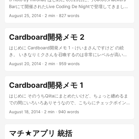
Barにて開催されたLive Coding De Nightで登壇してきまし
た。 Live Coding De Night #3 Rock’N’Roll Hackers Bar | ハ
August 25, 2014
·
2 min
·
827 words
ッカーズバー それはなに 我がブログでもたびたび話題にして
いたので、くわしくはそちらも参照。 ...
Cardboard開発メモ 2
はじめに Cardboard開発メモ 1 - けいまさんですけど の続
き。 いきなりミクさんを召喚するのは非常にレベルが高いこ
とがわかった。理由としては、 NyMMDというライブラリ自
August 20, 2014
·
2 min
·
959 words
体は問題ないのだけど、これのAndroidラッパーがGL ES 1.0
を前提に設計されているので、GL ES 2.0で動くように書きな
おす必要がある GL ES 2.0を使わないという選択肢は、
Cardboard開発メモ 1
Cardboard.jarがGL ES 2.0に依存しているため、ない。
GLES20はプログラマブルシェーダを使うので、その知識が必
はじめに そのうちQiitaにまとめたいけど、ちょっと纏めるま
要。座標とベクトルぶっこんでドーン！しても動かないらし
での間にいろいろありそうなので、こちらにチェックポイン
い。 というわけで、まずは基本から攻めていくことにする。
トを書いていこうかな。 前提知識 Cardboard Cardboardの
August 18, 2014
·
2 min
·
940 words
...
本家。まずここを見る。 Google Cardboard Tutorial の翻訳 |
アンドロイドな日々 本家のチュートリアルの内容が翻訳され
ている。一読すること。 Package Index — Google
マチ★アプリ 統括
Developers APIリファレンス。Cardboard.jarはソース公開さ