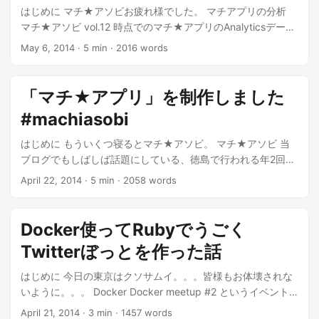
れてないっぽいのでAPIリファレンスを頼りに進む。 やりたい
はじめに マチ★アソビお疲れ様でした。 マチアプリの分析
こと Live Coding de Nightの出し物を制作する。 Cardboard
マチ★アソビ vol.12 時点でのマチ★アプリのAnalyticsデータ
のAPIを使ってミクさんを視姦したい。 ...
を基にした分析を行います。 セッション(アクセス数)とユニ
May 6, 2014
·
5 min
·
2016 words
ークユーザー数 マチ★アソビ vol.12のために作成した、マチ
★アソビのイベント確認サイト(Webアプリ)「マチ★アプ
リ」は、2014年4月21日ごろに公開し、本日5月6日までの間
「マチ★アプリ」を制作しました
に 1183セッション、 714ユーザーの方々にアクセスして頂き
#machiasobi
ました。 ...
はじめに もういくつ寝るとマチ★アソビ。 マチ★アソビ 当
ブログでもしばしば話題にしている、徳島で行われる年2回の
ガチイベント。 マチ★アソビ vol.12 2014.05.03~05.05開催
April 22, 2014
·
5 min
·
2058 words
マチ★アソビ - Wikipedia “マチ★アソビとは、アニメ制作会
社ufotableが企画制作するアニメやゲームなどのエンターテイ
ンメントが集うイベント。” 過去記事: マチアソビ行ってきた
Docker使ってRubyでうごく
＆思ったこと - けいまさんですけど 僕が徳島を好きな理由と
Twitterぼっとを作った話
して、このイベントがあることは理由の1つとして挙げられる
と思います。 （他にもちょっと常軌を逸した県民性とかも好
はじめに 今日の東京はクソサムイ。。。皆様もお体壊されな
きですがまぁそれはそれとして） ...
いように。。。 Docker Docker meetup #2 というイベント
に行ってきた。 Docker Meetup Tokyo #2 - connpass 僕は
April 21, 2014
·
3 min
·
1457 words