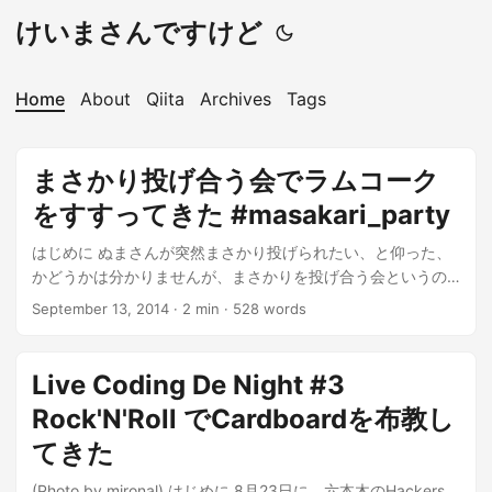
けいまさんですけど
Home
About
Qiita
Archives
Tags
まさかり投げ合う会でラムコーク
をすすってきた #masakari_party
はじめに ぬまさんが突然まさかり投げられたい、と仰った、
かどうかは分かりませんが、まさかりを投げ合う会というの
に参加してきました。 【マサカリにも】飲みながらハッカー
September 13, 2014
·
2 min
·
528 words
ズバーでコードレビューし合う会。【泣かない】 - connpass
ちなみにレビューしたコードは以下。 ...
Live Coding De Night #3
Rock'N'Roll でCardboardを布教し
てきた
(Photo by mironal) はじめに 8月23日に、六本木のHackers