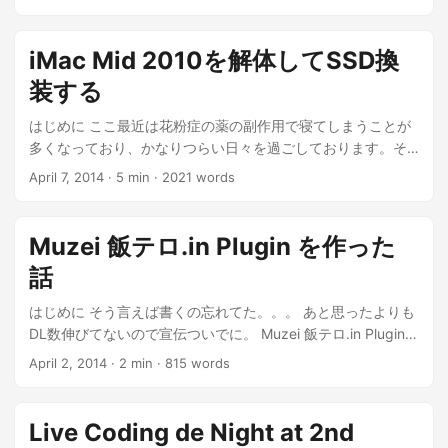
ここ半年くらいはどっぷりフロントエンドばかりやってお
り、サーバーサイドはてんで分からず、いつの間にかサーバ
ーサイドは「食わず嫌い」改め「触らず怖い」になってい
iMac Mid 2010を解体してSSD換
た。 (LAMP環境みたいなのは構築できますが、複数台構成と
装する
かは経験がない。。) でもDockerに関する発表を見ている限
り、全然怖くないじゃん、という感想になった。 ...
はじめに ここ最近は花粉症の薬の副作用で寝てしまうことが
多くなっており、かなりつらい日々を過ごしております。そ
ろそろ真剣に専門医のお世話になろうかと考えています。 ...
April 7, 2014
·
5 min
·
2021 words
Muzei 飯テロ.in Plugin を作った
話
はじめに そう言えば書くの忘れてた。。。 あと思ったよりも
DL数伸びてないので宣伝ついでに。 Muzei 飯テロ.in Plugin
つくりました @masawada さん達のチームが開発している飯
April 2, 2014
·
2 min
·
815 words
テロ.inというサービスが有ります。 ...
Live Coding de Night at 2nd